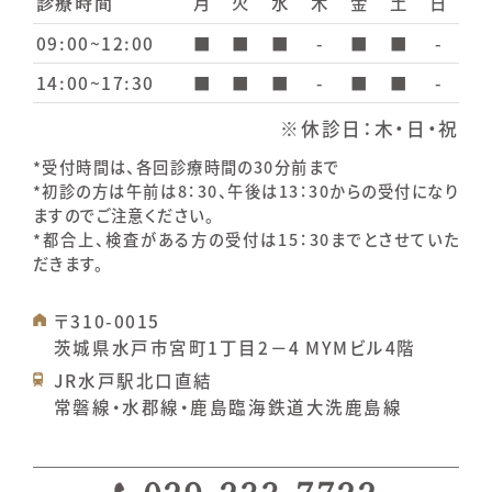
月
火
水
木
金
土
日
診療時間
09:00~12:00
■
■
■
-
■
■
-
14:00~17:30
■
■
■
-
■
■
-
※休診日：木・日・祝
*受付時間は、各回診療時間の30分前まで
*初診の方は午前は8：30、午後は13：30からの受付になり
ますのでご注意ください。
*都合上、検査がある方の受付は15：30までとさせていた
だきます。
〒310-0015
茨城県水戸市宮町1丁目2−4 MYMビル4階
JR水戸駅北口直結
常磐線・水郡線・鹿島臨海鉄道大洗鹿島線